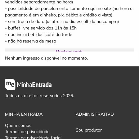
vendidos separadamente na hora)
- possibilidade de parcelamento somente aqui no site (na hora o
pagamento é em dinheiro, pix, débito e crédito à vista)
- sem troca de data (usufruir no dia escolhido na compra)
- buffet livre servido das 11h às 15h
- não inclui bebidas, café da tarde
- não há reserva de mesa
Mostrar mais
CAFÉ:
Nenhum ingresso disponível no momento.
- não está incluso nesse combo
- servido a partir de 15h
- self service com bolos caseiros, salgados assados e fritos, café
preto ou com leite
- valor por unidade (não é livre e nem por quilo)
- o café não está incluso no ingresso do park
Todos os direitos reservados 2026.
MINHA ENTRADA
ADMINISTRATIVO
Quem somos
Sou produtor
Termos de privacidade
Termos de privacidade facial