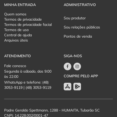
MINHA ENTRADA
ADMINISTRATIVO
? CID (Classificação Internacional de Doenças)
- Carteira oficial de identificação da pessoa com deficiência
Quem somos
- Benefício ativo (BPC/LOAS ou INSS) com indicação da
Sou produtor
Termos de privacidade
condição
Termos de privacidade facial
Sou relações públicas
Termos de uso
DOCUMENTOS NÃO ACEITOS
Central de ajuda
Pontos de venda
Para fins de acesso ao evento, não serão aceitos:
Arquivos úteis
- Atestados médicos genéricos
- Receitas médicas
ATENDIMENTO
SIGA-NOS
- Exames isolados
- Declarações sem CID
Fale conosco
- Documentos ilegíveis, rasurados ou vencidos
Segunda à sábado, das 9:00
COMPRE PELO APP
- Fotografias ou cópias digitais não verificáveis
às 22:00
- Comprovação de condição temporária (ex: fraturas, cirurgias
WhatsApp e telefone: (48)
3053-9119 | (48) 3053-9119
recentes, mobilidade reduzida momentânea)
VALIDAÇÃO NO ACESSO
A documentação deverá ser apresentada no momento da
entrada.
Padre Geraldo Spettmann, 1288 - HUMAITA, Tubarão SC
CNPJ: 14.228.002/0001-47