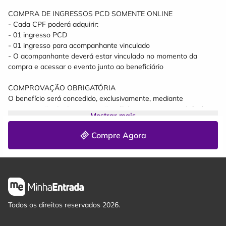
Supermercados, Xelymavi, Recanto dos Aromas, e Amaivos
COMPRA DE INGRESSOS PCD SOMENTE ONLINE
On-line somente pelo site da Minha Entrada (Não nos
- Cada CPF poderá adquirir:
responsabilizamos por outros meios de vendas)
- 01 ingresso PCD
- 01 ingresso para acompanhante vinculado
- O acompanhante deverá estar vinculado no momento da
compra e acessar o evento junto ao beneficiário
COMPROVAÇÃO OBRIGATÓRIA
O benefício será concedido, exclusivamente, mediante
apresentação de documentação válida que comprove deficiência
Mostrar mais
de longo prazo, conforme legislação vigente.
Compre Agora
A documentação deverá ser anexada no formulário on-line no
ato da compra e reapresentada para validação novamente na
portaria do evento.
Serão aceitos:
Laudo médico contendo:
Todos os direitos reservados 2026.
? identificação do paciente
? descrição da deficiência