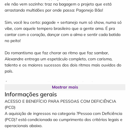
ele não vem sozinho: traz na bagagem o projeto que está
arrastando multidões por onde passa: Pagonejo Bão!
Sim, você leu certo: pagode + sertanejo num só show, numa só
vibe, com aquele tempero brasileiro que a gente ama. É pra
cantar com o coração, dançar com a alma e sentir cada batida
no peito!
Do romantismo que faz chorar ao ritmo que faz sambar,
Alexandre entrega um espetáculo completo, com carisma,
talento e os maiores sucessos dos dois ritmos mais ouvidos do
país.
É o evento que o coração do Rio Grande do Sul tanto esperava.
Mostrar mais
É música boa, é energia lá no alto, é emoção do começo ao fim.
Informações gerais
ACESSO E BENEFÍCIO PARA PESSOAS COM DEFICIÊNCIA
SERVIÇO:
(PCD)
Quando? 16 de Outubro de 2026
A aquisição de ingressos na categoria ?Pessoa com Deficiência
Onde? Estacionamento do Shopping Praça Nova, em Santa
(PCD)? está condicionada ao cumprimento dos critérios legais e
Maria/RS
operacionais abaixo.
Onde comprar? Bendita Semijoias, Dermapelle, Beltrame